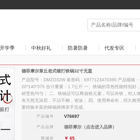
开学季
中秋好礼
防暑防暑
代发专区
德菲摩尔章丘老式锻打铁锅32寸无盖
产品型号：DMZD32W 条形码：6977123470390 产品规
20*140*375 合计重量：1.7公斤 一、铁锅的导热性能特
材受热均匀； 二、铁锅还可以释放铁元素，可以补铁，对人体
有天然无涂层，不沾不糊，省油； 四、使用寿命长，经久耐用
要经验丰富的铸锅师傅亲手完成。
V76697
产品编号
德菲摩尔（点击进入品牌）
产品品牌
￥
65
商城价