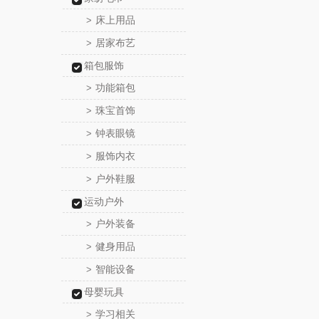
床上用品
>
居家布艺
>
箱包服饰
功能箱包
>
珠宝首饰
>
钟表眼镜
>
服饰内衣
>
户外鞋服
>
运动户外
户外装备
>
健身用品
>
智能设备
>
母婴玩具
学习相关
>