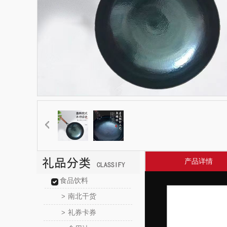
产品详情
食品饮料
南北干货
>
礼券卡券
>