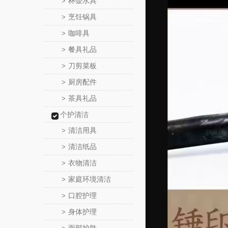
杯壶水具
>
烹饪锅具
>
咖啡具
>
餐具礼品
>
刀剪菜板
>
厨房配件
>
茶具礼品
>
个护清洁
清洁用具
>
清洁纸品
>
衣物清洁
>
家庭环境清洁
>
口腔护理
>
身体护理
>