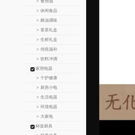
食用油
>
休闲食品
>
粮油调味
>
茗茶礼盒
>
生鲜礼盒
>
传统滋补
>
饮料冲调
>
家用电器
个护健康
>
厨房小电
>
生活电器
>
环境电器
>
大家电
>
杯壶厨具