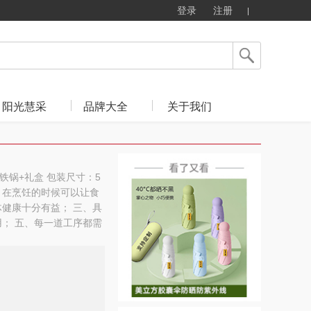
登录
注册
阳光慧采
品牌大全
关于我们
格：铁锅+礼盒 包装尺寸：5
别好，在烹饪的时候可以让食
健康十分有益； 三、具
； 五、每一道工序都需