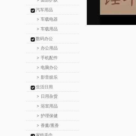
面部护肤
>
汽车用品
车载电器
>
车载用品
>
数码办公
办公用品
>
手机配件
>
电脑办公
>
影音娱乐
>
生活日用
日用杂货
>
浴室用品
>
护理保健
>
香薰/熏香
>
家纺毛巾