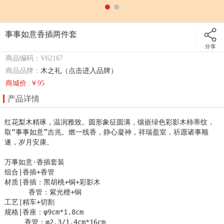
事事如意香插两件套
商品编码：V62167
商品品牌：
木之礼（点击进入品牌）
商城价 :￥95
产品详情
红花梨木精琢，温润雅致。圆形象征圆满，镶嵌绿色彩影木柿蒂纹，
取“事事如意”吉兆。燃一线香，静心凝神，祥瑞盈室，祈愿诸事顺
遂，岁月安康。

万事如意·香插套装

组合|香插+香管

材质|香插：黑胡桃+铜+彩影木  

      香管：紫光檀+铜

工艺|精车+切割

规格|香座：φ9cm*1.8cm

     香管：φ2.3/1.4cm*16cm
