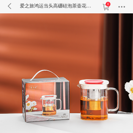
0
爱之旅鸿运当头高硼硅泡茶壶花茶壶