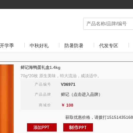
开学季
中秋好礼
防暑防暑
代发专区
鲜记海鸭蛋礼盒1.4kg
70g*20枚 原生美味，特大流油，咸淡适中。
V36971
产品编号
鲜记（点击进入品牌）
产品品牌
￥
108
商城价
获取优惠价格，请拨打15151435168