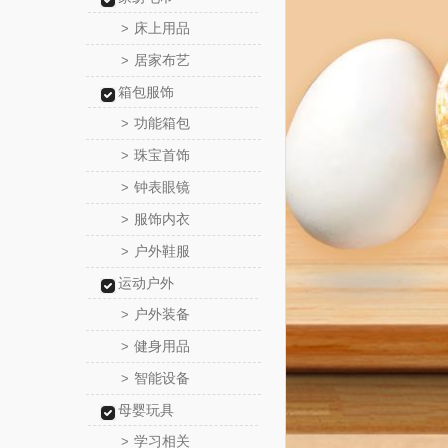
床上用品
>
居家布艺
>
箱包服饰
功能箱包
>
珠宝首饰
>
钟表眼镜
>
服饰内衣
>
户外鞋服
>
运动户外
户外装备
>
健身用品
>
智能设备
>
母婴玩具
学习相关
>