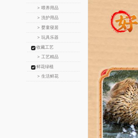
喂养用品
>
洗护用品
>
婴童寝居
>
玩具乐器
>
收藏工艺
工艺精品
>
鲜花绿植
生活鲜花
>