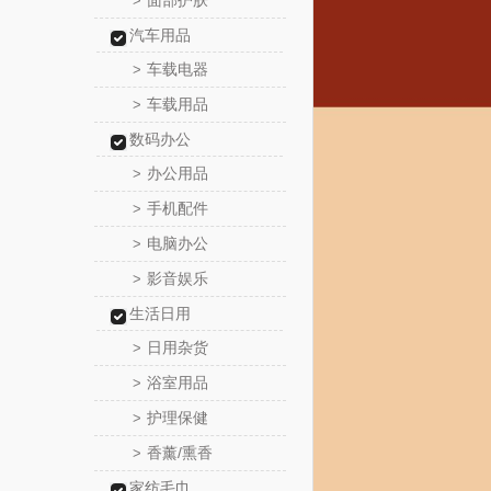
面部护肤
>
汽车用品
车载电器
>
车载用品
>
数码办公
办公用品
>
手机配件
>
电脑办公
>
影音娱乐
>
生活日用
日用杂货
>
浴室用品
>
护理保健
>
香薰/熏香
>
家纺毛巾