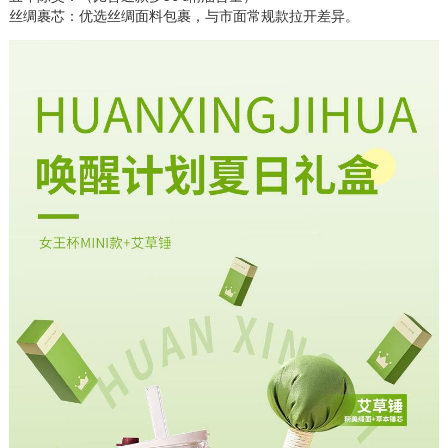
丝绸裹芯：优选丝绸面料包裹，与市面常规款拉开差异。