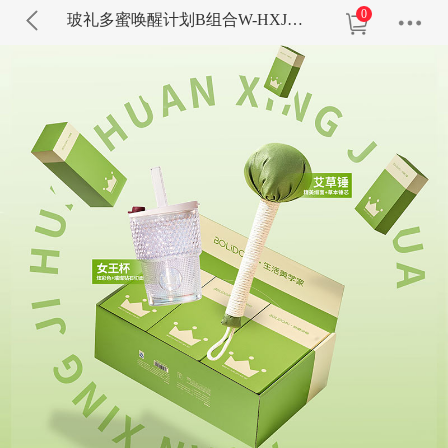
0
玻礼多蜜唤醒计划B组合W-HXJH/B