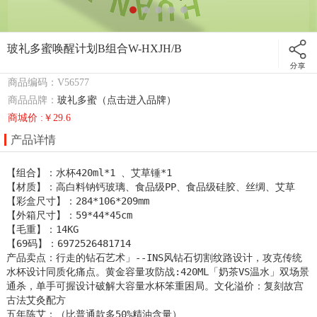
玻礼多蜜唤醒计划B组合W-HXJH/B
商品编码：V56577
商品品牌：
玻礼多蜜（点击进入品牌）
商城价 :￥29.6
产品详情
【组合】：水杯420ml*1 、艾草锤*1

【材质】：高白料钠钙玻璃、食品级PP、食品级硅胶、丝绸、艾草

【彩盒尺寸】：284*106*209mm

【外箱尺寸】：59*44*45cm

【毛重】：14KG

【69码】：6972526481714 

产品卖点：行走的钻石艺术」--INS风钻石切割纹路设计，攻克传统
水杯设计同质化痛点。黄金容量攻防战:420ML「奶茶VS温水」双场景
通杀，单手可握设计破解大容量水杯笨重困局。文化溢价：复刻故宫
古法艾灸配方

五年陈艾：（比普通款多50%精油含量）
