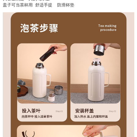
盖子可当茶杯用 舒适手提  防滑杯垫