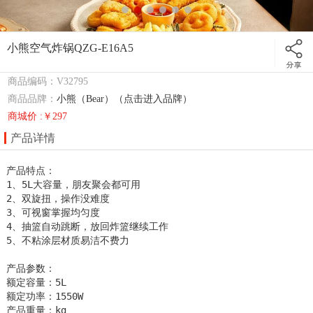
小熊空气炸锅QZG-E16A5
商品编码：V32795
商品品牌：
小熊（Bear）（点击进入品牌）
商城价 :￥297
产品详情
产品特点：

1、5L大容量，朋友聚会都可用

2、双旋扭，操作没难度

3、可视窗掌握均匀度

4、抽篮自动跳断，放回炸篮继续工作

5、不粘涂层材质易洁不费力

产品参数：

额定容量：5L

额定功率：1550W

产品重量：kg
