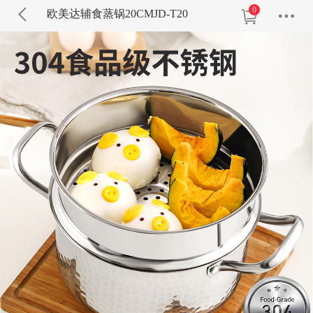
0
欧美达辅食蒸锅20CMJD-T20