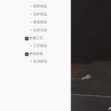
喂养用品
>
洗护用品
>
婴童寝居
>
玩具乐器
>
收藏工艺
工艺精品
>
鲜花绿植
生活鲜花
>