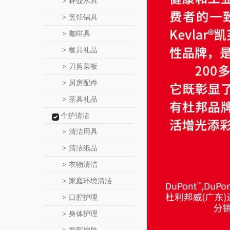
杯壶水具
>
烹饪锅具
>
咖啡具
>
餐具礼品
>
刀剪菜板
>
厨房配件
>
茶具礼品
>
个护清洁
清洁用具
>
清洁纸品
>
衣物清洁
>
家庭环境清洁
>
口腔护理
>
身体护理
>