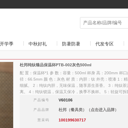
开学季
中秋好礼
防暑防暑
代发专区
杜邦纯钛臻品保温杯PTB-002灰色500ml
配 置：保温杯*1 参 数：容量：500ml 杯身 高：200mm 杯
径：66.5mm 颜 色：灰色 材 质：内胆：钛 外壳：喷漆 1
细腻。 2：纯钛内胆，无味保温，随享原生茶香。 3：纯钛
离。 4：纯钛锁温，保温又保冷，换季不换杯。 5：轻旋可
V60106
产品编号
杜邦（餐具类）（点击进入品牌）
产品品牌
100199630717
慧采码