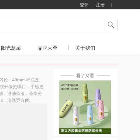
登录
注册
阳光慧采
品牌大全
关于我们
口内径：49mm 杯底直
：精致升级更瞩目，手感更
茶滤，过滤茶渣，茶水分
拆卸，清洗更方便。