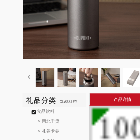
产品详情
食品饮料
南北干货
>
礼券卡券
>