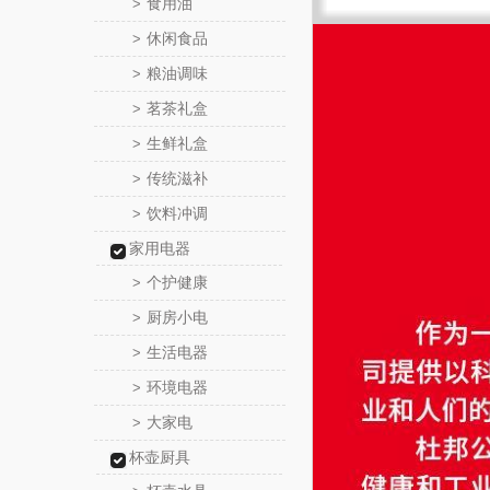
食用油
>
休闲食品
>
粮油调味
>
茗茶礼盒
>
生鲜礼盒
>
传统滋补
>
饮料冲调
>
家用电器
个护健康
>
厨房小电
>
生活电器
>
环境电器
>
大家电
>
杯壶厨具