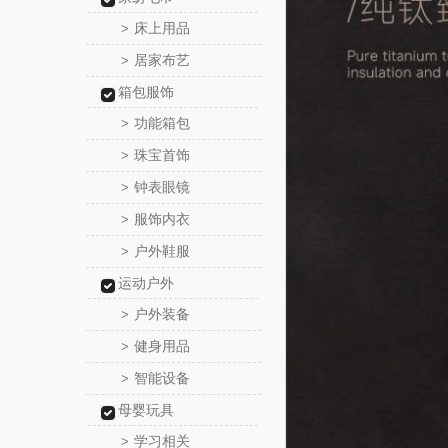
床上用品
>
居家布艺
>
箱包服饰
功能箱包
>
珠宝首饰
>
钟表眼镜
>
服饰内衣
>
户外鞋服
>
运动户外
户外装备
>
健身用品
>
智能设备
>
母婴玩具
学习相关
>