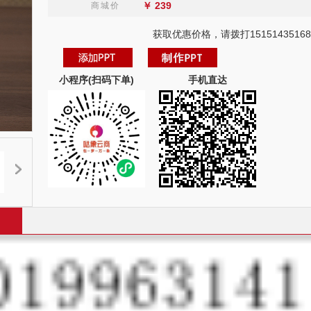
￥
239
商城价
获取优惠价格，请拨打15151435168
小程序(扫码下单)
手机直达