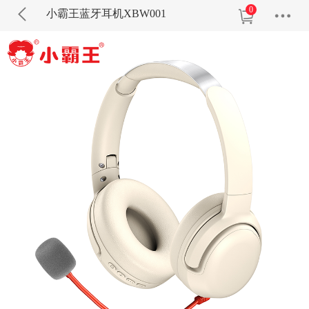
0
小霸王蓝牙耳机XBW001