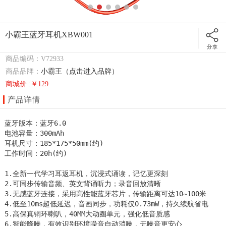
小霸王蓝牙耳机XBW001
商品编码：V72933
商品品牌：
小霸王（点击进入品牌）
商城价 :￥129
产品详情
蓝牙版本：蓝牙6.0

电池容量：300mAh

耳机尺寸：185*175*50mm(约)

工作时间：20h(约)

1.全新一代学习耳返耳机，沉浸式诵读，记忆更深刻

2.可同步传输音频、英文背诵听力；录音回放清晰

3.无感蓝牙连接，采用高性能蓝牙芯片，传输距离可达10~100米 

4.低至10ms超低延迟，音画同步，功耗仅0.73mW，持久续航省电

5.高保真铜环喇叭，40MM大动圈单元，强化低音质感

6.智能降噪，有效识别环境噪音自动消噪，无噪音更安心