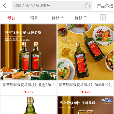
产品筛选
最新
销量
价格
价格
贝蒂斯特级初榨橄榄油礼盒750*2
贝蒂斯特级初榨橄榄油500ML*2礼
盒
￥378
￥268