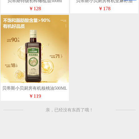
贝蒂斯特级初榨橄榄油500ml
贝蒂斯小贝厨房有机亚麻籽油
500ML*2礼盒装
￥128
￥178
贝蒂斯小贝厨房有机核桃油500ML
￥119
亲，已经没有东西了哦！