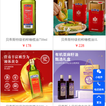
贝蒂斯特级初榨橄榄油750ml
贝蒂斯特级初榨橄榄油1L
￥178
￥228
小程序
电话咨询
置顶