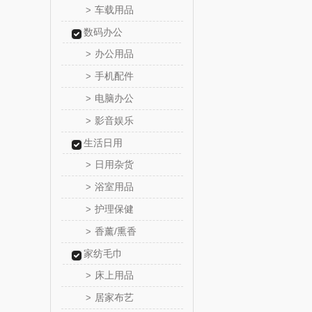
车载用品
>
渝情渝
数码办公
办公用品
>
百事食
手机配件
>
可可满
电脑办公
>
影音娱乐
>
富昌
生活日用
百事（饮
日用杂货
>
浴室用品
>
创维（手
护理保健
>
香薰/熏香
几梦
>
家纺毛巾
西屋（风
床上用品
>
居家布艺
>
艾美特（代