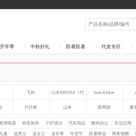
开学季
中秋好礼
防暑防暑
代发专区
杰
飞剑
山水SANSUI（代
bulu＆blue
理商）
拉
片仔癀
山本
新秀丽
夏普
HOLOHOLO
途柏丽TOBERLIR
momo（杯壶）
大嘴
家用电器
杯壶厨具
个护清洁
汽车用品
数码办公
生活日用
收藏工艺
鲜花绿植
儿童
送男士
送女士
送长辈
年货节
防暑降温
商务馈赠