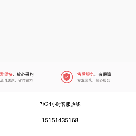
元黍
高原宏
家之礼
啄木鸟PLOVER
（家纺）
象印
福礼掌柜
来伊份
五谷磨房
品存
爱国者
途雅
HYUNDAI（电器
类）
吉米
碧云泉
7X24小时客服热线
TKK
奥帝尔（包销款）
15151435168
尔（杯壶）
穗格氏