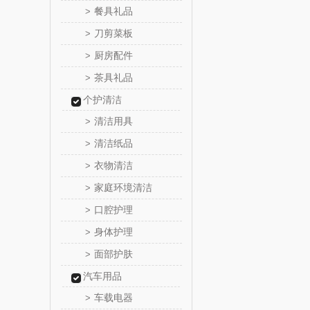
餐具礼品
>
洁玉（定
刀剪菜板
>
厨房配件
>
江中猴
茶具礼品
>
九阳（代
个护清洁
清洁用具
>
VVC
清洁纸品
>
衣物清洁
>
中茶
家庭环境清洁
>
梦洁家
口腔护理
>
身体护理
>
德菲摩
面部护肤
>
浪莎
汽车用品
车载电器
>
雅莉格