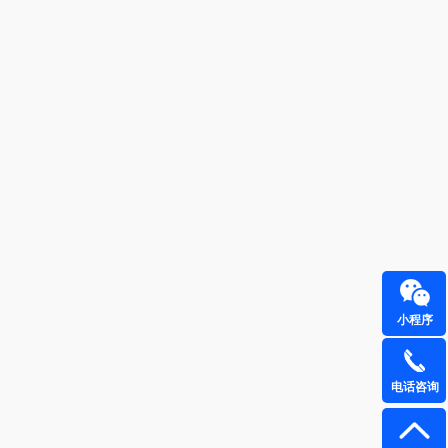
荣诚
周六福
马克图布
苏泊尔（代理商）
梵沐
骆驼
立家
泸溪河桃酥
饭熊饱饱
汉美驰
鱼（包销款）
先科
小程序
得力
润本（套装类）
电话咨询
（包销款）
八马（包销款）
娜（包销款
西屋（小家电）