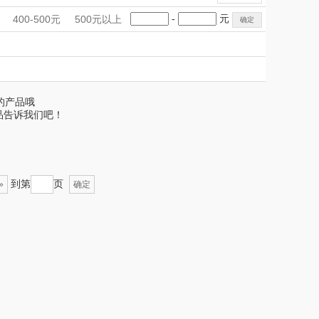
雨伞）
FETANA
乐扣乐扣（家居/
手礼盒
会议礼品
国潮文创
-
元
400-500元
500元以上
小家电）
唯宝
科技感礼品
中国风
姑苏渔歌
创意礼品
女神节
奶企礼品
银行礼品
Newmine
纽曼Newmine
七夕节
建党节
圣诞节
教师节
要的产品哦
线下款）
（线上款）
Coca Col
沃莱
品告诉我们吧！
a
本（套装）
乐班
（AGIA）
卓然
到第
页
»
确定
奈雪茶院
奈雪的茶
丝丽诺妃
睿嫣润膏
形象派
花卉诗
拜灭士
舒蕾（定制款）