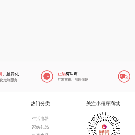
电）
销款)
中华
民间造物
康巴赫（包销款）
士
嘉禾月
瑞驰SWICKY
鲸选码头
花
金龙鱼
香畴
太力
码类）
冠军
施耐德
向物
社
乐而雅
苏菲
folli follie
萄
KEPO
嗑西西
乐事
稻梁菽
得一茶
田知府
热门分类
关注小程序商城
达
茶马世家
陈克明
翼眠
生活电器
鹏程
蜜丝婷
博莱克
苏泊
家纺礼品