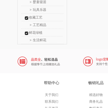
婴童寝居
>
陇间柒月(包
玩具乐器
>
收藏工艺
睡眠博
工艺精品
>
胡姬
鲜花绿植
生活鲜花
>
迪士尼（数
她妍
尔木
莱克
帮助中心
畅销礼品
普沃
关于我们
精选好物
左都
联系我们
商务礼品