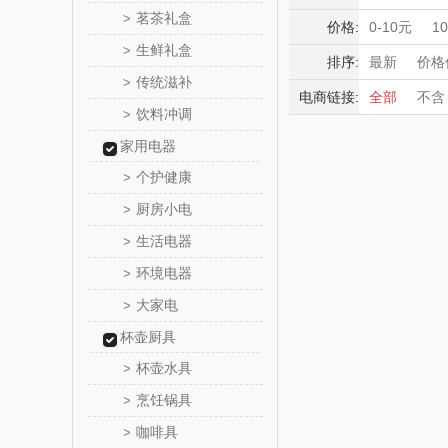
MOVA
茗茶礼盒
>
积分礼品
价格:
0-10元
1
生鲜礼盒
>
暖冬好物
星巴克（杯
排序:
最新
价格
传统滋补
高端送礼
>
电商链接:
全部
不含
袋）
纺王
保险礼品
饮料冲调
>
母亲节
父
家用电器
佳帮
个护健康
>
十二夏
厨房小电
>
生活电器
>
戴可
环境电器
>
首佩
大家电
>
杯壶厨具
克洛
杯壶水具
>
锐致
烹饪锅具
>
咖啡具
>
小天