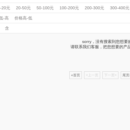
匠心萌宠
YOTTOY
西屋（运动户外）
非一
周年庆礼品
春游踏青
开学季礼品
毕业季礼品
开门红专区
伴
0-20元
20-50元
50-100元
100-200元
200-300元
300-400元
壶/包
外事出国
宝堂马氏铺子
入职礼
高颜值礼品
蔬果园（代理商）
IP联名款
企业团建
DGI
展会礼品
低-高
价格高-低
开业乔迁
乡村振兴
定制案例
珠宝礼品
酒店旅游
高校礼品
含
伯纳德
万象
元朗荣华
纽曼
建材礼品
政企单位
房地产礼品
汽车礼品
进店礼
情人节
亲节
儿童节
中秋节
建军节
护士节
重阳节
sorry，没有搜索到您想
（
手
罗莱 超柔床品
三只松鼠（代理
斯凯奇SKECHER
可口可乐
请联系我们客服，把您想要的产
商）
S
天
百草味（代理商）
LUING BOX
立白（包销款）
润
思
康宁
京意之选
锦礼
阿茜娅
«首页
<上一页
下一页>
尾页
SWISS MILITARY
罗莱超柔床品
润心
特
睿嫣
竹盐
悦滋木
倍瑞傲
安宝笛
爱润丝婷
鹅
ROBAM老板
康夫
罗尔仕