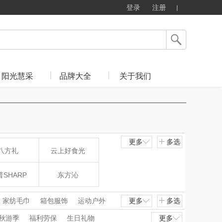
登录
注册
阳光慧采
品牌大全
关于我们
更多
多选
八方礼
云上好食光
SHARP
东方沁
猴（杯壶厨具
觅菓
家纺毛巾
箱包服饰
运动户外
更多
多选
秋游季
福利劳保
生日礼物
更多