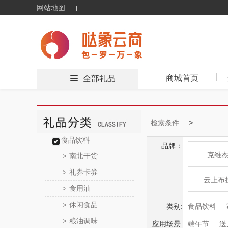
网站地图
商城首页
全部礼品
检索条件
食品饮料
品牌：
克维
南北干货
>
礼券卡券
>
云上布
食用油
>
休闲食品
绽家
>
类别:
食品饮料
粮油调味
>
母婴玩具
应用场景:
端午节
送