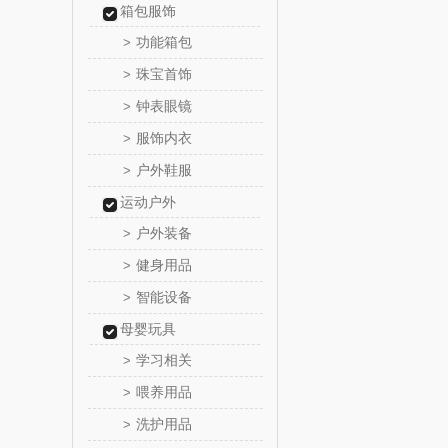
箱包服饰
康巴赫（锅
功能箱包
>
珠宝首饰
>
博牌
钟表眼镜
>
伊莱克
服饰内衣
>
户外鞋服
>
珍视
运动户外
悠米UUR
户外装备
>
健身用品
>
玺魁
智能设备
>
禹鸿物
母婴玩具
学习相关
>
高洁
喂养用品
>
氛围部
洗护用品
>