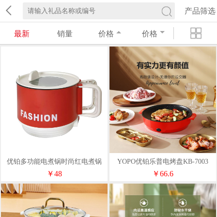
产品筛选
最新
销量
价格
价格
优铂多功能电煮锅时尚红电煮锅
YOPO优铂乐普电烤盘KB-7003
KB-7855开门红保险可推
￥48
￥66.6