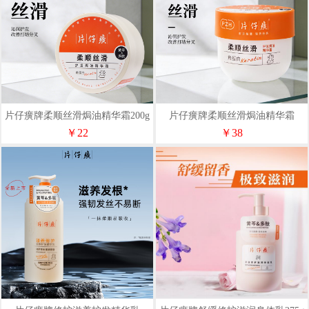
片仔癀牌柔顺丝滑焗油精华霜200g
片仔癀牌柔顺丝滑焗油精华霜
500ml
￥22
￥38