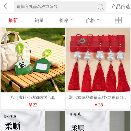
产品筛选
最新
销量
价格
价格
八门虫社小动物信封卡套
聚运鑫臻品银福车挂·纳福辟邪，
一路平安
￥23
￥38