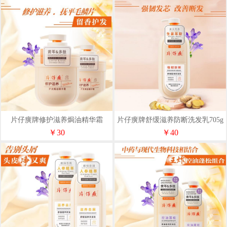
片仔癀牌修护滋养焗油精华霜
片仔癀牌舒缓滋养防断洗发乳705g
500ml
￥30
￥40