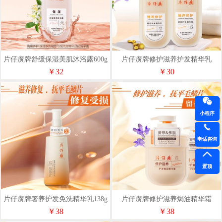
片仔癀牌舒缓保湿美肌沐浴露600g
片仔癀牌修护滋养护发精华乳
580ml
￥32
￥30
小程序
电话咨询
置顶
片仔癀牌奢养护发免洗精华乳138g
片仔癀牌修护滋养焗油精华霜
800ml
￥38
￥38