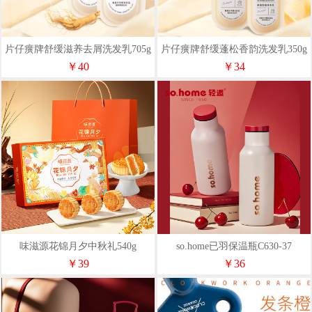
片仔癀牌舒缓滋养去屑洗发乳705g
片仔癀牌舒缓蓬松香韵洗发乳350g
￥40
￥34
味滋源花锦月夕中秋礼540g
so.home已羽保温瓶C630-37
￥39
￥36