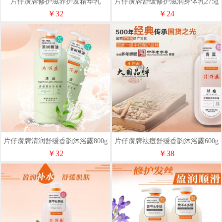
片仔癀牌修护滋养护发精华乳
片仔癀牌舒缓修护滋润身体乳275g
515ml
￥32
￥24
片仔癀牌清润舒缓香韵沐浴露800g
片仔癀牌祛痘舒缓香韵沐浴露600g
￥32
￥38