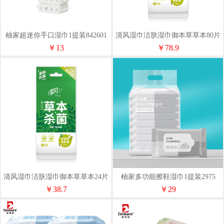
柚家超迷你手口湿巾1提装842601
清风湿巾洁肤湿巾御本草草本80片
卫生温和无刺激（独立单片装）
￥13
￥78.9
清风湿巾洁肤湿巾御本草草本24片
柚家多功能擦鞋湿巾1提装2975
卫生温和无刺激（独立单片装）
￥38.7
￥29