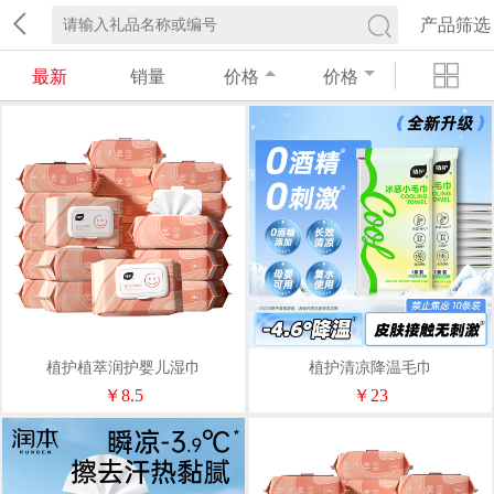
产品筛选
最新
销量
价格
价格
植护植萃润护婴儿湿巾
植护清凉降温毛巾
180*140mm/80片/包*1包
200mm×700mm1条/包*10包
￥8.5
￥23