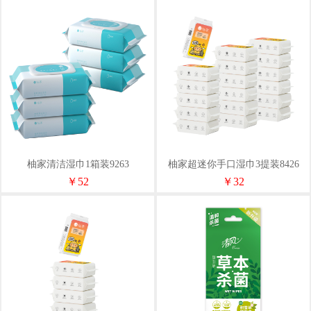
柚家清洁湿巾1箱装9263
柚家超迷你手口湿巾3提装8426
￥52
￥32