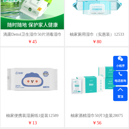
滴露Dettol卫生湿巾50片消毒湿巾
柚家厕用湿巾（实惠装）12533
*2
￥45
￥80
小程序
电话咨询
置顶
柚家便携装湿厕纸1提装12589
柚家酒精湿巾50片3盒装28075
￥13
￥56