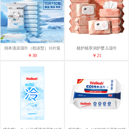
润本清凉湿巾（劲凉型）10片装
植护植萃润护婴儿湿巾
180*140mm/80片/包*3包
￥30
￥21