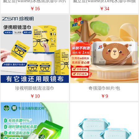
威立世(wallesh)冰感清凉湿巾10片
威立世(wallesh)EDI纯水湿巾80抽
装
￥16
￥34
珍视明眼镜清洁湿巾
奇强湿巾80片/包
￥10
￥9