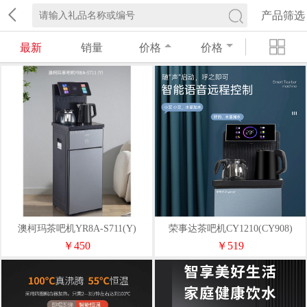
产品筛选
最新
销量
价格
价格
澳柯玛茶吧机YR8A-S711(Y)
荣事达茶吧机CY1210(CY908)
￥450
￥519