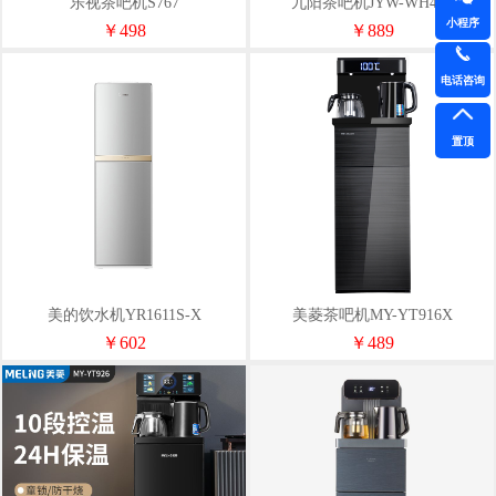
乐视茶吧机S767
九阳茶吧机JYW-WH410
小程序
￥498
￥889
电话咨询
置顶
美的饮水机YR1611S-X
美菱茶吧机MY-YT916X
￥602
￥489