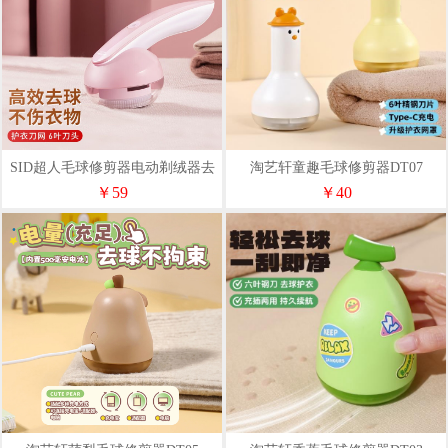
SID超人毛球修剪器电动剃绒器去
淘艺轩童趣毛球修剪器DT07
毛球机RR2870粉色小冰壶
￥59
￥40