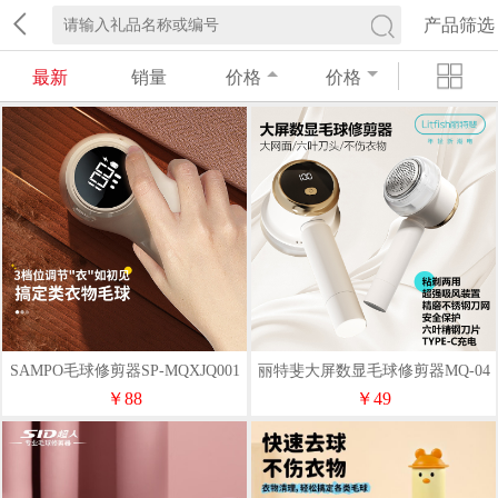
产品筛选
最新
销量
价格
价格
SAMPO毛球修剪器SP-MQXJQ001
丽特斐大屏数显毛球修剪器MQ-04
￥88
￥49