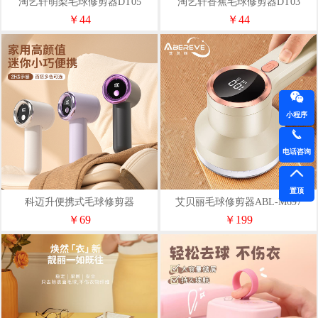
淘艺轩萌梨毛球修剪器DT05
淘艺轩香蕉毛球修剪器DT03
￥44
￥44
小程序
电话咨询
置顶
科迈升便携式毛球修剪器
艾贝丽毛球修剪器ABL-M697
￥69
￥199