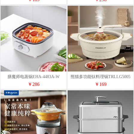
膳魔师电蒸锅EHA-4483A-W
熊猫多功能钛料理锅TRLLG5005
￥286
￥169