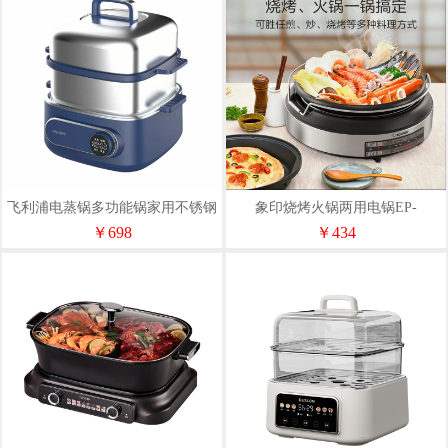
飞利浦电蒸锅多功能锅家用不锈钢
象印烧烤火锅两用电锅EP-
HD3688
LAH15C
￥698
￥434