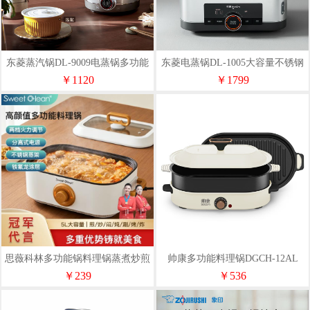
东菱蒸汽锅DL-9009电蒸锅多功能
东菱电蒸锅DL-1005大容量不锈钢
锅蒸炖煮一体锅
陶瓷汽锅鸡
￥1120
￥1799
思薇科林多功能锅料理锅蒸煮炒煎
帅康多功能料理锅DGCH-12AL
多用途电火锅YD-038
￥239
￥536