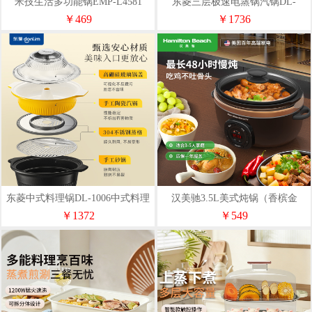
米技生活多功能锅EMP-L4581
东菱三层极速电蒸锅汽锅DL-
1005+DL-FS010家用
￥469
￥1736
东菱中式料理锅DL-1006中式料理
汉美驰3.5L美式炖锅（香槟金
锅多功能蒸汽锅家用
48H）
￥1372
￥549