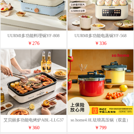
UURMI多功能料理锅YF-808
UURMI多功能电蒸锅YF-568
￥276
￥336
艾贝丽多功能电烤炉ABL-LLG37
so.home4.0L珐琅高压锅（双盖）
R427-20
￥360
￥799