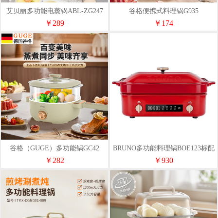
艾贝丽多功能电蒸锅ABL-ZG247
谷格便携式料理锅G935
￥289
￥174
谷格（GUGE）多功能锅GC42
BRUNO多功能料理锅BOE123标配
款
￥282
￥930