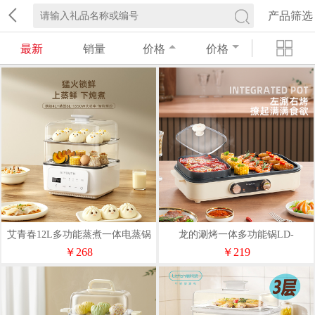
产品筛选
最新
销量
价格
价格
艾青春12L多功能蒸煮一体电蒸锅
龙的涮烤一体多功能锅LD-
AI-Z53
KK1513
￥268
￥219