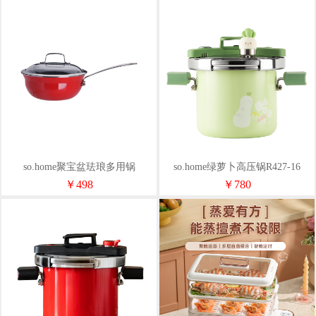
so.home聚宝盆珐琅多用锅
so.home绿萝卜高压锅R427-16
（2.6L）R415-22B
￥498
￥780