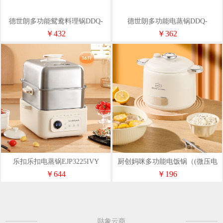
德世朗多功能鸳鸯料理锅DDQ-
德世朗多功能电蒸锅DDQ-
HG129
HG125T
￥432
￥362
乐扣乐扣电蒸锅EJP3225IVY
厨创妈咪多功能电饭锅（(微压电
饭煲电煮锅)KT-FB-25D
￥644
￥196
哒象云商