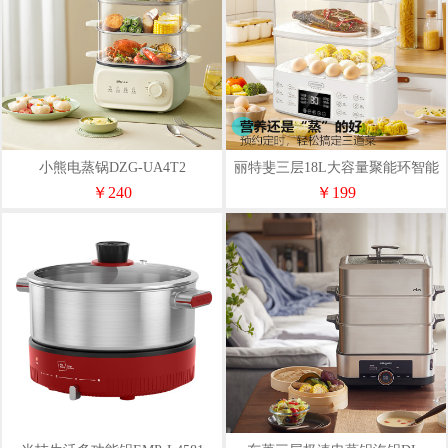
小熊电蒸锅DZG-UA4T2
丽特斐三层18L大容量聚能环智能
电蒸锅ZG05
￥240
￥199