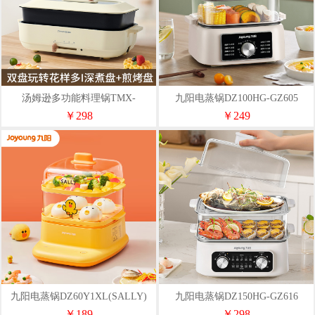
汤姆逊多功能料理锅TMX-
九阳电蒸锅DZ100HG-GZ605
DGNG01-009
￥298
￥249
九阳电蒸锅DZ60Y1XL(SALLY)
九阳电蒸锅DZ150HG-GZ616
￥189
￥298