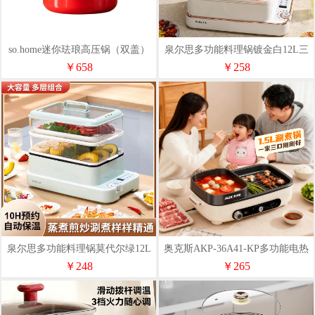
so.home迷你珐琅高压锅（双盖）
泉尔思多功能料理锅镀金白12L三
R427-16
层LLG-1350A
￥658
￥258
泉尔思多功能料理锅莫代尔绿12L
奥克斯AKP-36A41-KP多功能电热
三层LLG-1350A
锅
￥248
￥265