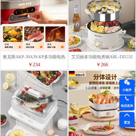
奥克斯AKP-30A39-KP多功能电热
艾贝丽多功能电煮锅ABL-DZG32
锅
￥234
￥266
小程序
电话咨询
置顶