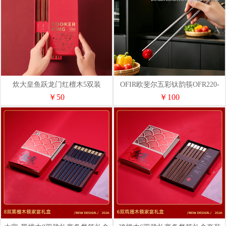
炊大皇鱼跃龙门红檀木5双装
OFIR欧斐尔五彩钛韵筷OFR220-
KZ01HLH
T11（内外纯钛）
￥50
￥100