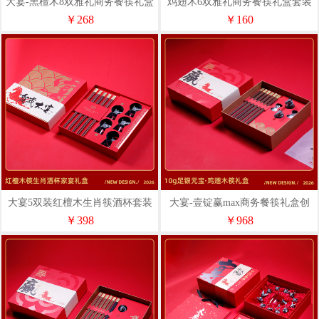
大宴-黑檀木8双雅礼商务餐筷礼盒
鸡翅木6双雅礼商务餐筷礼盒套装
套装创意礼品
创意礼品
￥268
￥160
大宴5双装红檀木生肖筷酒杯套装
大宴-壹锭赢max商务餐筷礼盒创
礼盒送客户私人定制
意礼品
￥398
￥968