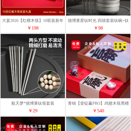
大宴2026【红檀木筷】10双装新年
德博莱星钛时光.四禧套装钛碗+钛
家宴礼盒
筷套装
￥198
￥98
航天梦*德博莱钛筷套装
青锦【壹锭赢PRO】鸡翅木筷黑檀
木筷生肖酒杯元宝商务定制礼盒
￥29
￥540