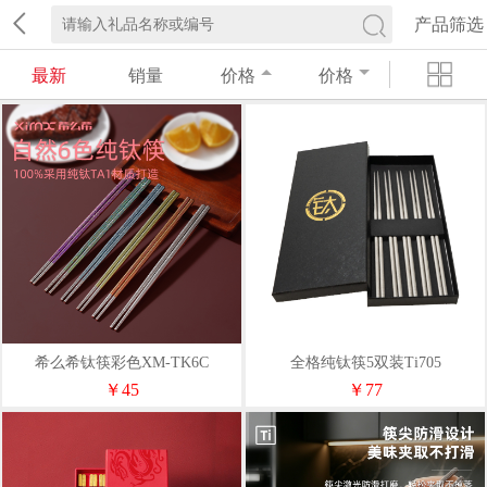
产品筛选
最新
销量
价格
价格
希么希钛筷彩色XM-TK6C
全格纯钛筷5双装Ti705
￥45
￥77