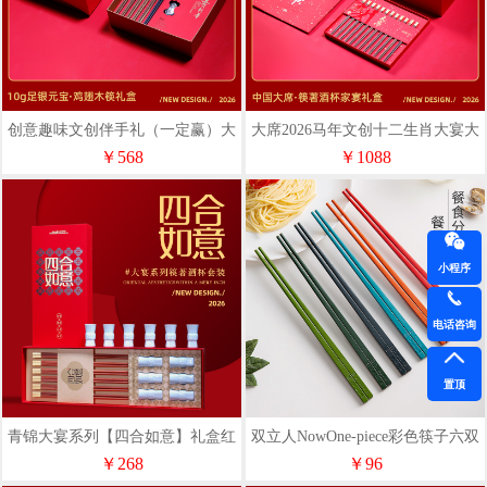
创意趣味文创伴手礼（一定赢）大
大席2026马年文创十二生肖大宴大
宴送朋友年会伴手礼
席文创创意礼品
￥568
￥1088
小程序
电话咨询
置顶
青锦大宴系列【四合如意】礼盒红
双立人NowOne-piece彩色筷子六双
檀木筷6双玉瓷隐青釉酒杯6只
装
￥268
￥96