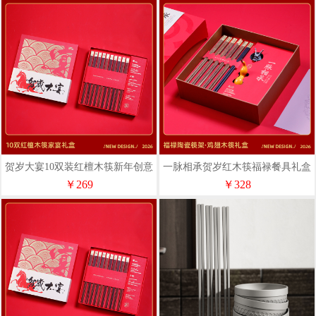
贺岁大宴10双装红檀木筷新年创意
一脉相承贺岁红木筷福禄餐具礼盒
商务餐筷雅礼定制属礼物
创意礼品年会礼品
￥269
￥328