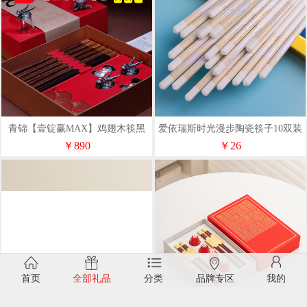
青锦【壹锭赢MAX】鸡翅木筷黑
爱依瑞斯时光漫步陶瓷筷子10双装
檀木筷生肖酒杯元宝商务定制礼盒
KZ-10A
￥890
￥26
首页
全部礼品
分类
品牌专区
我的