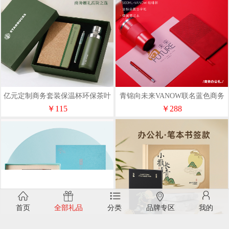
亿元定制商务套装保温杯环保茶叶
青锦向未来VANOW联名蓝色商务
渣笔记本企业礼物可印logo
礼盒咖啡杯签字笔笔记本三件套
￥115
￥288
首页
全部礼品
分类
品牌专区
我的