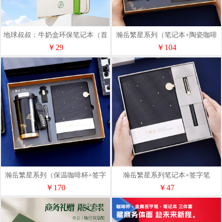
地球叔叔：牛奶盒环保笔记本（首
瀚岳繁星系列（笔记本+陶瓷咖啡
图对应诺森贴芯绑带本）
杯+金属咖啡勺）
￥29
￥104
瀚岳繁星系列（保温咖啡杯+签字
瀚岳繁星系列笔记本+签字笔
笔+笔记本+U盘32G）
￥170
￥47