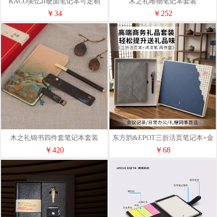
KACO美忆II硬面笔记本可定制
木之礼唯物笔记本套装
logo
￥34
￥252
木之礼锦书四件套笔记本套装
东方韵&EPOT三折活页笔记本+金
属烤漆签笔两件套
￥420
￥68