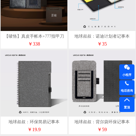
【唛恪】真皮手帐本+777指甲刀
地球叔叔：诺迪计划者记事本
配牛皮保护套
￥338
￥35
小程序
电话咨询
置顶
地球叔叔：环保简易记事本
地球叔叔：背尔袋环保记事本
￥19.9
￥59