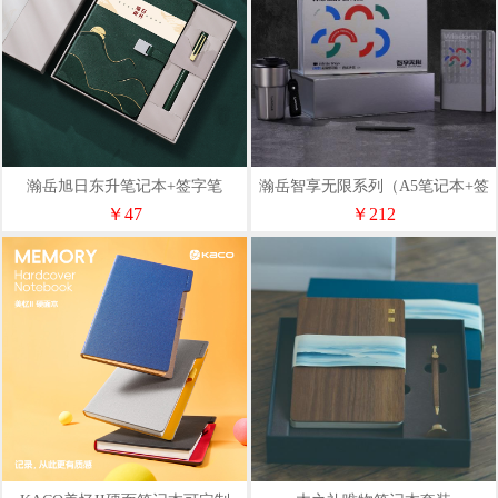
瀚岳旭日东升笔记本+签字笔
瀚岳智享无限系列（A5笔记本+签
字笔+乐扣咖啡杯）
￥47
￥212