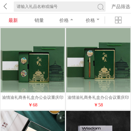
产品筛选
最新
销量
价格
价格
渝情渝礼商务礼盒办公会议重庆印
渝情渝礼商务礼盒办公会议重庆印
象笔记本礼盒B
象笔记本礼盒A
￥68
￥58