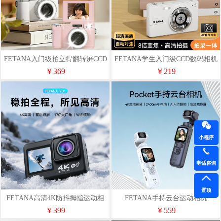
FETANA入门级拍立得翻转屏CCD
FETANA学生入门级CCD数码相机
数码相机A3（64G）
R1（32G）
￥369
￥219
小程序
电话咨询
置顶
FETANA高清4K防抖拇指运动相
FETANA手持云台运动相机
机YD1骑行套装（64G）
PocketSC2（64G）
￥399
￥559