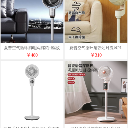
夏普空气循环扇电风扇家用驱蚊
夏普空气循环扇强劲对流风PJ-
PJ-CD420A-C
CD603A
￥480
￥310