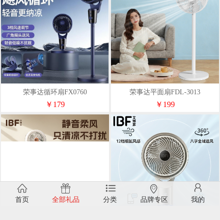
荣事达循环扇FX0760
荣事达平面扇FDL-3013
￥179
￥199
首页
全部礼品
分类
品牌专区
我的