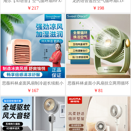
海尔【AI语音】空气循环扇HFX-
龙的语音遥控空气循环扇LD-
Y00A
FN0358
￥217
￥198
思薇科林桌面风扇制冷超长续航小
思薇科林桌面小风扇挂立两用循环
型充电空调扇便携小风扇
灯光风扇便携户外风扇F8
￥167
￥81