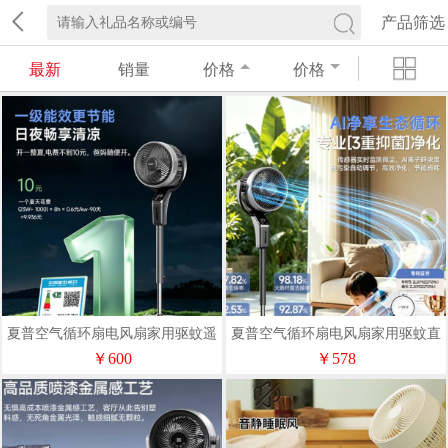
产品筛选
最新
销量
价格
价格
夏普空气循环扇电风扇家用驱蚊遥
夏普空气循环扇电风扇家用驱蚊直
控款PJ-CD544A
流变频PJ-CD547A-H
￥600
￥578