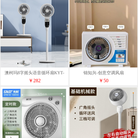
澳柯玛8字摇头语音循环扇KYT-
锦知兴-创意空调风扇
19P58(Y)
￥282
￥50