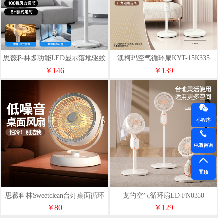
思薇科林多功能LED显示落地驱蚊
澳柯玛空气循环扇KYT-15K335
循环灯光遥控风扇JP-18
￥146
￥139
小程序
电话咨询
置顶
思薇科林Sweetclean台灯桌面循环
龙的空气循环扇LD-FN0330
风扇台扇
￥80
￥129