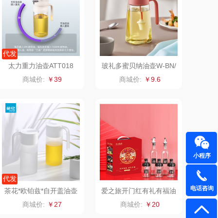
者（移动电
飞利浦
源）
凤凰
保卫蛋蛋
代发
太力重力油壶ATT018
玻礼多蜜贝纳油壶W-BN/
实丰文化
洛克星球
L1
商城价:
￥39
商城价:
￥9.6
TCL
五芳斋
可益康
皇家粮仓
路悠悠
尹谜
小程序
伊莎贝拉
荣事达（品牌方）
代发
电话咨询
圣耳
味滋源（包销款）
茶花*欧铂兹*自开盖油壶
爱之旅开门红有礼有福油
550
壶五件套
商城价:
￥27
商城价:
￥20
臻牧
真不二