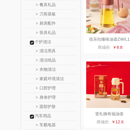
餐具礼品
>
拜灭
刀剪菜板
>
厨房配件
>
荣诚
茶具礼品
>
佰乐扣臻味油壶ZW/L1
个护清洁
马克图
商城价:
￥8.8
清洁用具
>
梵沐
清洁纸品
>
衣物清洁
>
立家
家庭环境清洁
>
干饭熊
口腔护理
>
身体护理
>
金龙鱼（包
面部护肤
>
得力
壹礼物有福油壶
汽车用品
商城价:
￥12.6
车载电器
>
英红（包