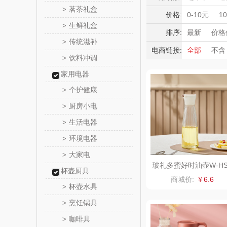
大嘴猴（杯
茗茶礼盒
>
积分礼品
价格:
0-10元
1
生鲜礼盒
>
雨伞
暖冬好物
非一FET
排序:
最新
价格
传统滋补
>
高端送礼
电商链接:
全部
不含
唯宝
饮料冲调
保险礼品
>
母亲节
父
家用电器
纽曼Newm
个护健康
>
（线下
可口可乐Coca
厨房小电
>
生活电器
>
a
润本（套
环境电器
>
阿茜娅（AG
大家电
>
玻礼多蜜好时油壶W-HS
杯壶厨具
L1
奈雪茶
商城价:
￥6.6
杯壶水具
>
丝丽诺
烹饪锅具
>
咖啡具
>
形象