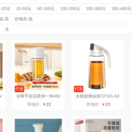
壶厨具
觅菓
MOVA
匠心萌宠
Y
周年庆礼品
春游踏青
开学季礼品
毕业季礼品
开门红专区
伴
0-20元
20-50元
50-100元
100-200元
200-300元
300-400元
）
ANA
外事出国
乐扣乐扣（家居/
入职礼
高颜值礼品
星巴克（杯壶/包
IP联名款
企业团建
宝堂马氏铺子
展会礼品
蔬果
低-高
价格高-低
开业乔迁
乡村振兴
定制案例
珠宝礼品
酒店旅游
高校礼品
含
小家电）
袋）
姑苏渔歌
纺王
伯纳德
建材礼品
政企单位
房地产礼品
汽车礼品
进店礼
情人节
亲节
儿童节
中秋节
建军节
护士节
重阳节
ine
纽曼Newmine
佳帮手
罗莱 超柔床品
三只
款）
（线上款）
 Col
沃莱
十二夏天
百草味（代理商）
LU
装）
乐班
戴可思
康宁
IA）
卓然
首佩
SWISS MILITARY
罗
代发
代发
/
佳帮手按压喷倒一体450
全格玻璃油壶CF101-63
ml油壶PDYH-JS
0
院
奈雪的茶
克洛特
睿嫣
商城价:
￥22
商城价:
￥23
妃
睿嫣润膏
锐致
倍瑞傲
派
花卉诗
小天鹅
ROBAM老板