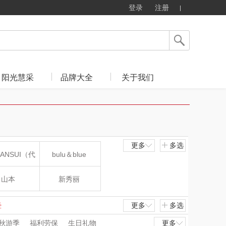
登录
注册
阳光慧采
品牌大全
关于我们
更多
多选
ANSUI（代
bulu＆blue
理商）
山本
新秀丽
TOBERLIR
momo（杯壶）
壶
更多
多选
秋游季
福利劳保
生日礼物
更多