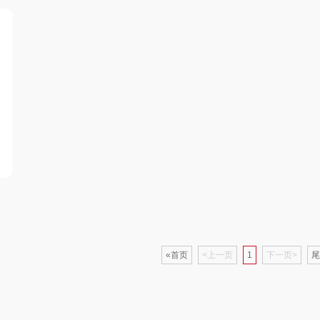
包销款
西屋（小家电）
渝情渝礼
千问
杜邦
田
长寿花
百事食品
洽洽
爪
有色
可可满分
无印良品（代理
味滋
商）
燕
京荟堂
富昌
呼也
品胜
百事（饮具类）
丽耳
索爱（个护类）
创维（手表类）
宏太
都
希
丸美
几梦
欧丽薇兰
«首页
<上一页
1
下一页>
尾
果兹
西屋（风扇类）
汤姆逊
皮尔
LK
艾美特（代理商）
锡品源