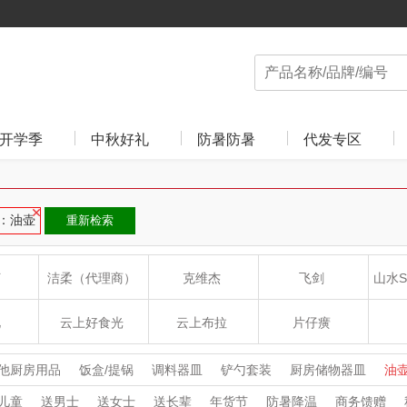
开学季
中秋好礼
防暑防暑
代发专区
：油壶
重新检索
汀
洁柔（代理商）
克维杰
飞剑
山水S
礼
云上好食光
云上布拉
片仔癀
RP
东方沁
绽家
HOLOHOLO
途柏丽
他厨房用品
饭盒/提锅
调料器皿
铲勺套装
厨房储物器皿
油
儿童
送男士
送女士
送长辈
年货节
防暑降温
商务馈赠