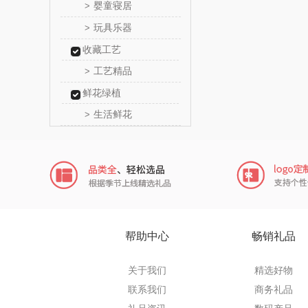
婴童寝居
>
厨创妈
玩具乐器
>
收藏工艺
元黍
工艺精品
>
家之
鲜花绿植
生活鲜花
>
象印
来伊
品存
途雅
帮助中心
畅销礼品
吉米
关于我们
精选好物
TKK
联系我们
商务礼品