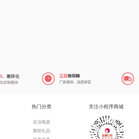
咪
传应
陇间柒月(包销款)
中华
高原宏
睡眠博士
嘉禾月
瑞驰
礼
啄木鸟PLOVER
胡姬花
金龙鱼
（家纺）
福礼掌柜
迪士尼（数码类）
冠军
份
五谷磨房
她妍社
乐而雅
爱国者
尔木萄
KEPO
HYUNDAI（电器
莱克
稻梁菽
热门分类
关注小程序商城
类）
碧云泉
普沃达
茶马世家
生活电器
奥帝尔（包销款）
左都
鹏程
家纺礼品