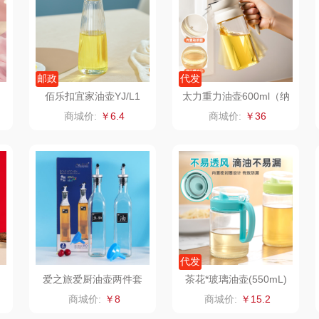
士
舒蕾（定制款）
洁玉（定制款）
富昌（定制款）
爱国
周六福
江中猴姑
江中食疗
邮政
代发
佰乐扣宜家油壶YJ/L1
太力重力油壶600ml（纳
布
苏泊尔（代理商）
九阳（代理商）
晒瑞
钙款）ATT140
商城价:
￥6.4
商城价:
￥36
骆驼
VVC
漫沃星系
泸溪河桃酥
中茶
山萃
饱饱
汉美驰
梦洁家纺
BTSM
销款）
先科
德菲摩尔
保宁
代发
润本（套装类）
浪莎
雅鹿
爱之旅爱厨油壶两件套
茶花*玻璃油壶(550mL)
商城价:
￥8
商城价:
￥15.2
销款）
八马（包销款）
雅莉格丝
铮铭