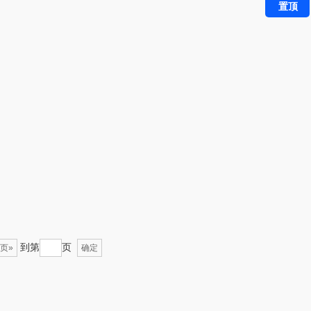
置顶
（餐具类）
洁丽雅（包销款）
奥克斯
五丰黎红
源（品牌方）
立时olayks
梦洁
泉尔思
三胖蛋
奈斯派索
乐Dole
邻家饭香
易路达
天琴
到第
页
页»
确定
卡丹（皮具
傲胜OSIM
类）
狮峰
温仑山（电器类）