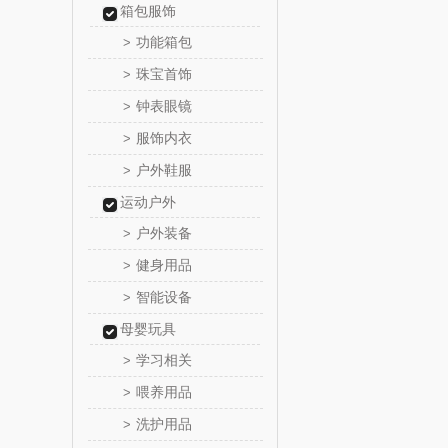
箱包服饰
洁丽雅（代
功能箱包
>
珠宝首饰
>
海尔
钟表眼镜
>
飞利浦新
服饰内衣
>
户外鞋服
>
乐美雅（餐
运动户外
爱仕
户外装备
>
健身用品
>
卜珂
智能设备
>
郎氏
母婴玩具
学习相关
>
七匹
喂养用品
>
洗护用品
>
南方寝