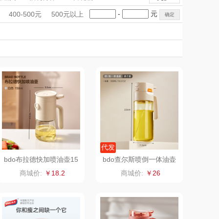
OTTOY
西屋（运动户外）
手礼盒
会议礼品
国潮文创
-
元
400-500元
500元以上
园（代理商）
科技感礼品
中国风
DGI
创意礼品
女神节
奶企礼品
银行礼品
万象
元朗荣华
七夕节
建党节
圣诞节
教师节
松鼠（代理
斯凯奇SKECHER
商）
S
ING BOX
立白（包销款）
京意之选
锦礼
莱超柔床品
润心
代发
bdo布拉德快加喷油壶15
bdo查尔斯喷倒一体油壶
0mlBDO-9920
580ml
竹盐
悦滋木
商城价:
￥18.2
商城价:
￥26
安宝笛
爱润丝婷
康夫
罗尔仕