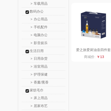
车载用品
>
富安娜（
数码办公
办公用品
>
1）
云栖桦
手机配件
>
小胖
电脑办公
>
影音娱乐
>
银小
爱之旅爱厨油壶四件套
生活日用
商城价:
￥13
日用杂货
润培
>
浴室用品
>
小度
护理保健
>
香薰/熏香
>
赫兰
家纺毛巾
朗赫
床上用品
>
居家布艺
>
360