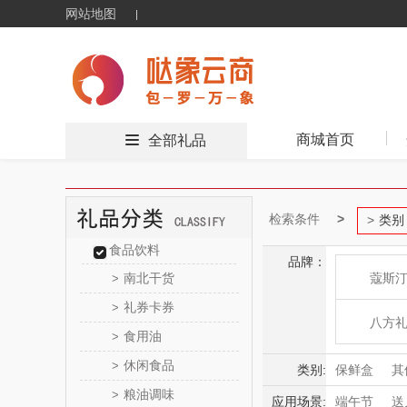
网站地图
商城首页
全部礼品
检索条件
类别
食品饮料
品牌：
南北干货
蔻斯
>
礼券卡券
>
八方
食用油
>
休闲食品
>
夏普SHA
类别:
保鲜盒
其
粮油调味
>
应用场景:
端午节
送