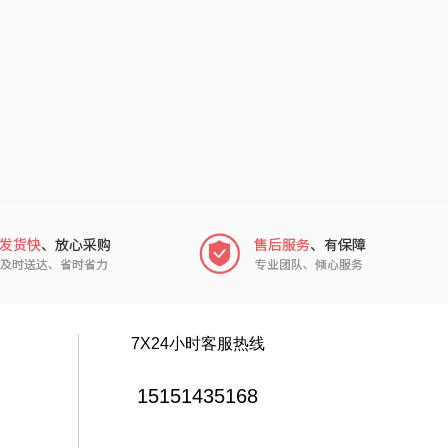
电）
民间造物
康巴赫（包销款）
SWICKY
鲸选码头
香畴
太力
施耐德
向物
苏菲
folli follie
嗑西西
乐事
得一茶
田知府
7X24小时客服热线
陈克明
翼眠
15151435168
蜜丝婷
博莱克