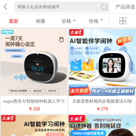
产品筛选
最新
销量
价格
价格
engue恩谷AI智能闹钟机器人学习
文曲星教材视同步视频通话AI智
机EG-AS01
能闹钟N6pro
￥200
￥279